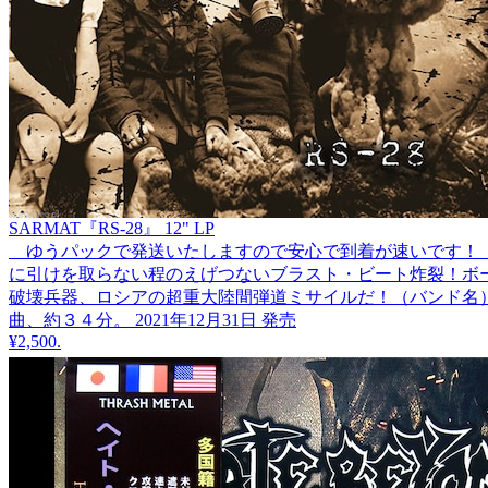
SARMAT『RS​-​28』 12" LP
ゆうパックで発送いたしますので安心で到着が速いです！ ポーランド
に引けを取らない程のえげつないブラスト・ビート炸裂！ボ
破壊兵器、ロシアの超重大陸間弾道ミサイルだ！（バンド名）
曲、約３４分。 2021年12月31日 発売
¥2,500
.