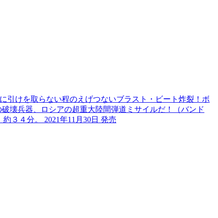
、VADERに引けを取らない程のえげつないブラスト・ビート炸裂！ボ
の破壊兵器、ロシアの超重大陸間弾道ミサイルだ！（バンド
分。 2021年11月30日 発売