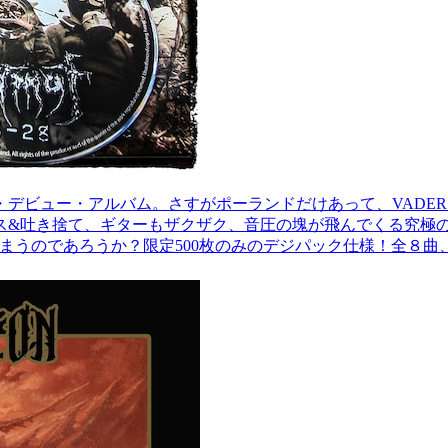
tal。ファースト・デビュー・アルバム。さすがポーランドだけあって
ス&吐き捨て、ギターもザクザク、音圧の塊が飛んでくる究極
うのであろうか？限定500枚のみのデジパック仕様！全８曲、約３４