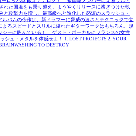
 ヨーロッパ盤 限定アナログ！ 多国籍メンバーによるフル・
された国境をも乗り越え、ようやくリリースに漕ぎつけた執
みと攻撃力を増し、最高級へと進化した怒涛のスラッシュ・
アルバムの今作は、新ドラマーに脅威の速さとテクニックで立
によるスピードとスリルに溢れたギターワークはもちろん、規
ッシーに叫んでいる！ ゲスト・ボーカルにフランスの女性
ルを体感せよ！ 1. LOST PROJECTS 2. YOUR
8. BRAINWASHING TO DESTROY