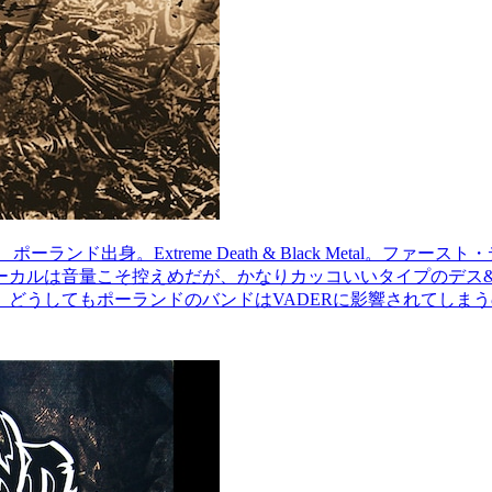
出身。Extreme Death & Black Metal。ファ
ーカルは音量こそ控えめだが、かなりカッコいいタイプのデス
どうしてもポーランドのバンドはVADERに影響されてしまうの