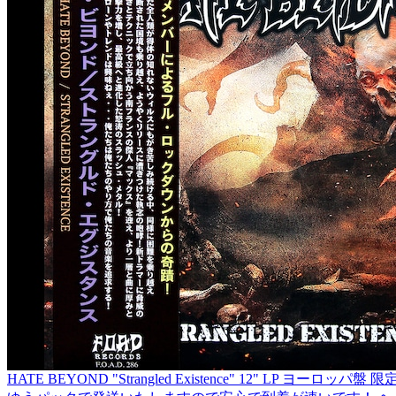
HATE BEYOND "Strangled Existence" 12" LP ヨーロッパ