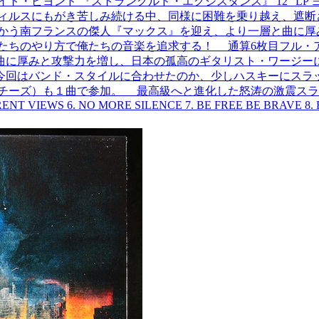
ト・ビヨンド 『ストラングルド・エグジスタンス』 12" LP
ィルスにもがき苦しみ続ける中、同様に困難を乗り越え、遮断
かう南フランスの傑人『マックス』を迎え、より一層と曲に厚
たちのやり方で俺たちの音楽を追求する！ 通算6枚目フル・
曲に厚みと攻撃力を増し、日本の孤高のギタリスト・ワージー
今回はバンド・スタイルに合わせたのか、少しハスキーにスラ
ーズ）も１曲で参加。 最高級へと進化した怒涛の激震スラッシュ・メタ
ERENT VIEWS 6. NO MORE SILENCE 7. BE FREE BE BRAVE 