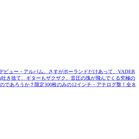
ースト・デビュー・アルバム。さすがポーランドだけあって、VADER
&吐き捨て、ギターもザクザク、音圧の塊が飛んでくる究極の
であろうか？限定300枚のみの12インチ・アナログ盤！全８