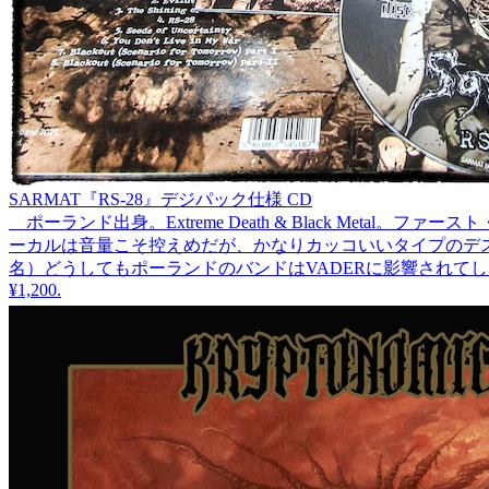
SARMAT『RS​-​28』デジパック仕様 CD
ポーランド出身。Extreme Death & Black Me
ーカルは音量こそ控えめだが、かなりカッコいいタイプのデ
名）どうしてもポーランドのバンドはVADERに影響されてしま
¥1,200
.