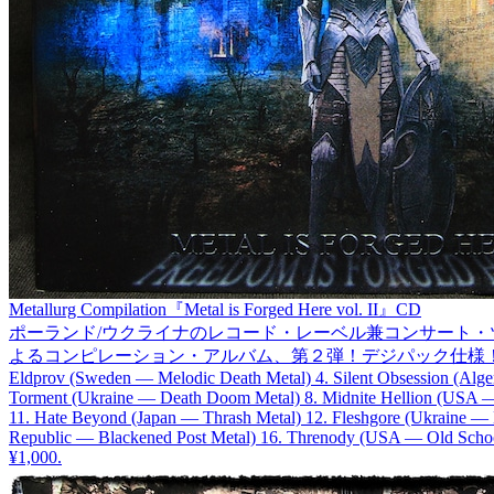
Metallurg Compilation『Metal is Forged Here vol. II』CD
ポーランド/ウクライナのレコード・レーベル兼コンサート・ツアー
よるコンピレーション・アルバム、第２弾！デジパック仕様！全１７曲、約７９分。 2023年
Eldprov (Sweden — Melodic Death Metal) 4. Silent Obsession (Alger
Torment (Ukraine — Death Doom Metal) 8. Midnite Hellion (USA —
11. Hate Beyond (Japan — Thrash Metal) 12. Fleshgore (Ukraine — 
Republic — Blackened Post Metal) 16. Threnody (USA — Old Schoo
¥1,000
.