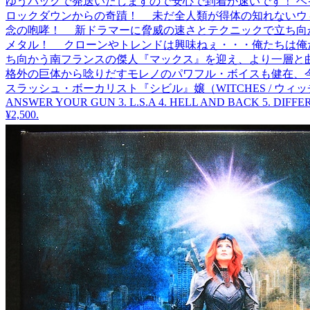
ゆうパックで発送いたしますので安心で到着が速いです！ ヘイ
ロックダウンからの奇蹟！ 未だ全人類が得体の知れないウ
念の咆哮！ 新ドラマーに脅威の速さとテクニックで立ち向
メタル！ クローンやトレンドは興味ねぇ・・・俺たちは俺
ち向かう南フランスの傑人『マックス』を迎え、より一層と
格外の巨体から唸りだすモレノのパワフル・ボイスも健在、
スラッシュ・ボーカリスト『シビル』嬢（WITCHES / ウィッチ
ANSWER YOUR GUN 3. L.S.A 4. HELL AND BACK 5. DIFF
¥2,500
.