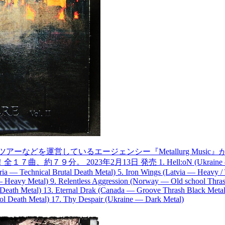
などを運営しているエージェンシー『Metallurg Musi
2月13日 発売 1. Hell:oN (Ukraine — Death Metal) 2
ia — Technical Brutal Death Metal) 5. Iron Wings (Latvia — Heavy / 
 Heavy Metal) 9. Relentless Aggression (Norway — Old school Thra
Death Metal) 13. Eternal Drak (Canada — Groove Thrash Black Metal
l Death Metal) 17. Thy Despair (Ukraine — Dark Metal)