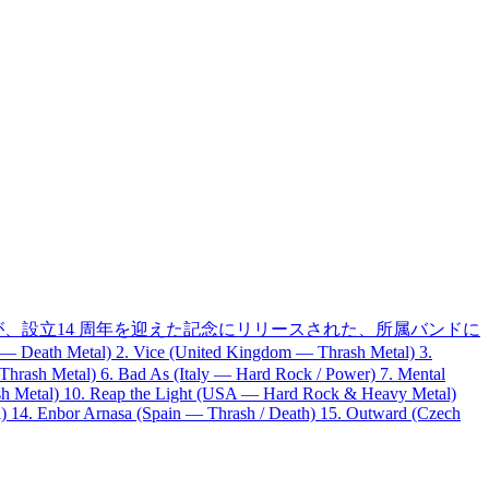
c』が、設立14 周年を迎えた記念にリリースされた、所属バンドに
. Vice (United Kingdom — Thrash Metal) 3.
Thrash Metal) 6. Bad As (Italy — Hard Rock / Power) 7. Mental
sh Metal) 10. Reap the Light (USA — Hard Rock & Heavy Metal)
) 14. Enbor Arnasa (Spain — Thrash / Death) 15. Outward (Czech