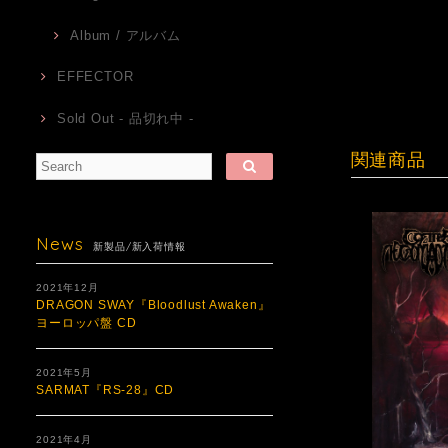
Album / アルバム
EFFECTOR
Sold Out - 品切れ中 -
関連商品
News
新製品/新入荷情報
2021年12月
DRAGON SWAY『Bloodlust Awaken』
ヨーロッパ盤 CD
2021年5月
SARMAT『RS​-​28』CD
2021年4月