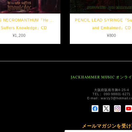
 NECROMANTHUM『He .​.​.
PENCIL LEAD SYRINGE『Suf
 Suffers Knowledge』CD
and Embalmed』CD
¥1,200
¥800
JACKHAMMER MUSIC オン
大阪府阪南市舞4-25-4
TEL： 090-98801-6271
E-mail：
warzy3@hotmail.
メールマガジンを受け