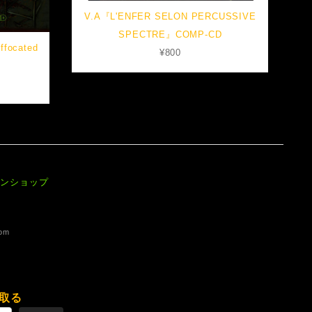
V.A『L'ENFER SELON PERCUSSIVE
SPECTRE』COMP-CD
focated
¥800
ラインショップ
com
取る