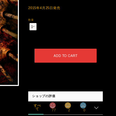
2015年4月25日発売
数量
International shipping available
ADD TO CART
日本国内にお住まいの方向け
ショップの評価
すべ
て
77
2
0