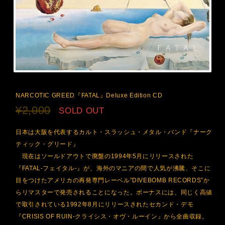
NARCOTIC GREED『FATAL』Deluxe Edition CD
¥2,000
SOLD OUT
日本は大阪を代表するカルト・スラッシュ・メタル・バンド『ナーク
ティック・グリード』
現在はソールドアウトで廃盤の1994年5月にリリースされた
『FATAL-フェイタル-』が、海外のマニアの間で人気が沸騰、そこに
目をつけたアメリカの再発専門レーベル”DIVEBOMB RECORDS”か
らリマスターで発売されることになった。ボーナスには、同じく高値
で取引されている1992年8月にリリースされたセカンド・デモ
『CRISIS OF RUIN-クライシス・オヴ・ルーイン』から全曲収録。