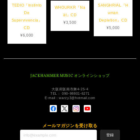
SANGHRIAL『H
TEDIO『Instinto
WHOURKR『Na
uman
De
ät』CD
Depletion』CD
Supervivencia』
¥3,500
¥5,000
CD
¥6,000
JACKHAMMER MUSIC オンラインショップ
大阪府阪南市舞4-25-4
TEL： 090-98801-6271
E-mail：
warzy3@hotmail.com
メールマガジンを受け取る
登録