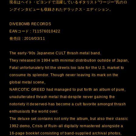
現在はヘイト・ビヨンドで活躍しているギタリスト”ワージー”氏のロ
ングインタビューも収録されたデラックス・エディション。
DIVEBOMB RECORDS
EANコード : 711576010422
発売日 : 2016/03/11
The early-'90s Japanese CULT thrash metal band.
They released in 1994 with minimal distribution outside of Japan,
Fatal unfortunately hit the streets too late for the U.S. market to
consume its splendor. Though never leaving its mark on the
global metal scene,
NARCOTIC GREED had managed to put forth an album of pure,
unadulterated thrash metal that-despite never gaining the
notoriety it deserved-has become a cult favorite amongst thrash
enthusiasts the world over.
The deluxe set contains not only the album, but also their classic
1992 demo, Crisis of Ruin-all digitally remastered alongside a
16-page booklet consisting of band-supplied archival photos,