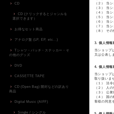
（２） 当
CD
（３） 当
（４） 当
CD (クリックするとジャンルを
（５） 当
選択できます）
（６） 当
（７） 当
お得なセット商品
（８） そ
アナログ盤 (LP, EP, etc...)
3. 個人情
当ショップ
Tシャツ・パッチ・ステッカー・そ
又は公表し
の他のグッズ
DVD
4. 個人情
当ショップ
CASSETTE TAPE
取り扱いま
（１） 法
CD (Open Bag) 開封などの訳あり
（２） 人
商品
（３） 公
（４） 国
客様の同意
Digital Music (AIFF)
Single / シングル
5. 個人情