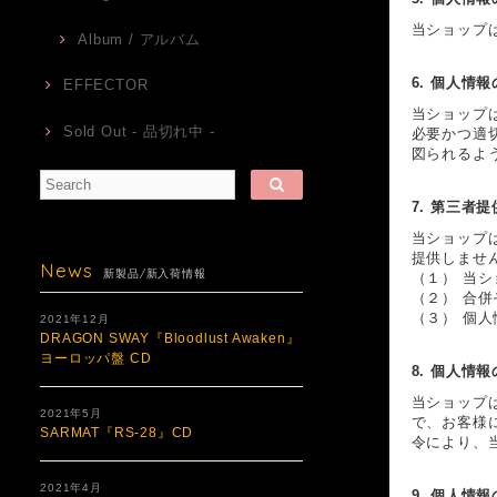
当ショップ
Album / アルバム
6. 個人情
EFFECTOR
当ショップ
Sold Out - 品切れ中 -
必要かつ適
図られるよ
7. 第三者提
当ショップ
提供しませ
News
新製品/新入荷情報
（１） 当
（２） 合
（３） 個
2021年12月
DRAGON SWAY『Bloodlust Awaken』
ヨーロッパ盤 CD
8. 個人情
当ショップ
2021年5月
で、お客様
SARMAT『RS​-​28』CD
令により、
2021年4月
9. 個人情