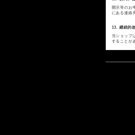
開示等のお
にある連絡
13. 継続的
当ショップ
することが