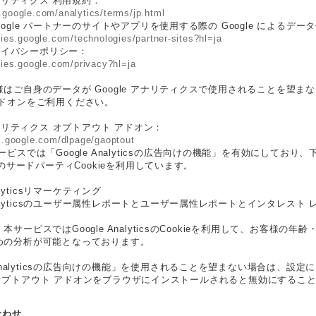
アナリティクス 利用規約：
.google.com/analytics/terms/jp.html
oogle パートナーのサイトやアプリを使用する際の Google によるデー
icies.google.com/technologies/partner-sites?hl=ja
 プライバシーポリシー：
icies.google.com/privacy?hl=ja
はご自身のデータが Google アナリティクスで使用されることを望まない場
アドオンをご利用ください。
 アナリティクス オプトアウト アドオン：
ls.google.com/dlpage/gaoptout
ービスでは「Google Analyticsの広告向けの機能」を有効にしており、
などのサードパーティCookieを利用しています。
nalyticsリマーケティング
 Analyticsのユーザー属性レポートとユーザー属性レポートとインタレスト 
本サービスではGoogle AnalyticsのCookieを利用して、お客
めの分析が可能となっております。
e Analyticsの広告向けの機能」を使用されることを望まない場合は、設
ics オプトアウト アドオンをブラウザにインストールされると無効にするこ
合わせ