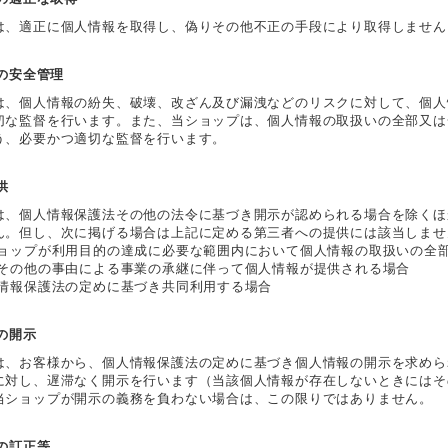
は、適正に個人情報を取得し、偽りその他不正の手段により取得しません
報の安全管理
は、個人情報の紛失、破壊、改ざん及び漏洩などのリスクに対して、個人
切な監督を行います。また、当ショップは、個人情報の取扱いの全部又は
う、必要かつ適切な監督を行います。
供
は、個人情報保護法その他の法令に基づき開示が認められる場合を除くほ
ん。但し、次に掲げる場合は上記に定める第三者への提供には該当しませ
ショップが利用目的の達成に必要な範囲内において個人情報の取扱いの全
併その他の事由による事業の承継に伴って個人情報が提供される場合
人情報保護法の定めに基づき共同利用する場合
報の開示
は、お客様から、個人情報保護法の定めに基づき個人情報の開示を求めら
に対し、遅滞なく開示を行います（当該個人情報が存在しないときにはそ
当ショップが開示の義務を負わない場合は、この限りではありません。
報の訂正等