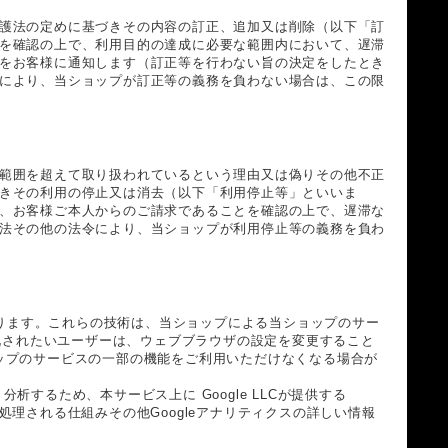
護法の定めに基づきその内容の訂正、追加又は削除（以下「訂
を確認の上で、利用目的の達成に必要な範囲内において、遅滞
をお客様に通知します（訂正等を行わない旨の決定をしたとき
により、当ショップが訂正等の義務を負わない場合は、この限
範囲を超えて取り扱われているという理由又は偽りその他不正
きその利用の停止又は消去（以下「利用停止等」といいま
、お客様ご本人からのご請求であることを確認の上で、遅滞な
法その他の法令により、当ショップが利用停止等の義務を負わ
あります。これらの技術は、当ショップによる当ショップのサー
効化されたいユーザーは、ウェブブラウザの設定を変更すること
ショップのサービスの一部の機能をご利用いただけなくなる場合が
するため、本サービス上に Google LLCが提供する
、処理される仕組みその他Googleアナリティクスの詳しい情報