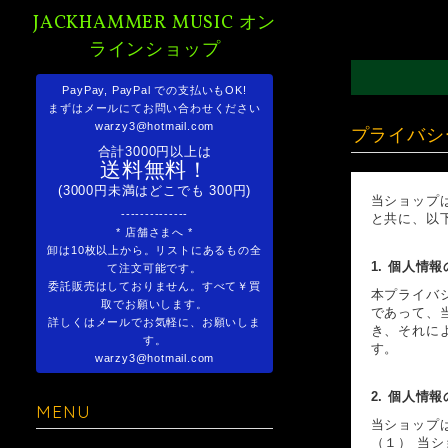
JACKHAMMER MUSIC オン
ラインショップ
PayPay, PayPal での支払いもOK!
まずはメールにてお問い合わせください
warzy3@hotmail.com
プライバシ
合計3000円以上は
送料無料！
(3000円未満はどこでも 300円)
当ショップ
--------------
と共に、以
* 店舗さまへ *
卸は10枚以上から。リストにあるもの全
1. 個人情
て注文可能です。
委託販売はしておりません。すべて￥買
本プライバ
取でお願いします。
であって、
詳しくはメールでお気軽に、お願いしま
き、それに
す。
す。
warzy3@hotmail.com
2. 個人情
MENU
当ショップ
（１） 当