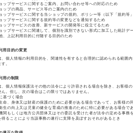
ショップサービスに関するご案内、お問い合わせ等への対応のため
ショップの商品、サービス等のご案内のため
ショップサービスに関する当ショップの規約、ポリシー等（以下「規約等
ショップサービスに関する規約等の変更などを通知するため
ショップサービスの改善、新サービスの開発等に役立てるため
ショップサービスに関連して、個別を識別できない形式に加工した統計デ
の他、上記利用目的に付随する目的のため
報利用目的の変更
は、個人情報の利用目的を、関連性を有すると合理的に認められる範囲内
ます。
報利用の制限
は、個人情報保護法その他の法令により許容される場合を除き、お客様の
せん。但し、次の場合はこの限りではありません。
令に基づく場合
の生命、身体又は財産の保護のために必要がある場合であって、お客様の
衆衛生の向上又は児童の健全な育成の推進のために特に必要がある場合で
の機関もしくは地方公共団体又はその委託を受けた者が法令の定める事務
を得ることにより当該事務の遂行に支障を及ぼすおそれがあるとき
報の適正な取得