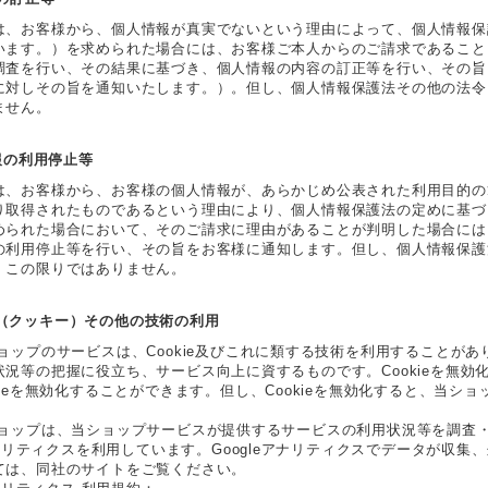
は、お客様から、個人情報が真実でないという理由によって、個人情報保
います。）を求められた場合には、お客様ご本人からのご請求であること
調査を行い、その結果に基づき、個人情報の内容の訂正等を行い、その旨
に対しその旨を通知いたします。）。但し、個人情報保護法その他の法令
ません。
情報の利用停止等
は、お客様から、お客様の個人情報が、あらかじめ公表された利用目的の
り取得されたものであるという理由により、個人情報保護法の定めに基づ
められた場合において、そのご請求に理由があることが判明した場合には
の利用停止等を行い、その旨をお客様に通知します。但し、個人情報保護
、この限りではありません。
okie（クッキー）その他の技術の利用
ショップのサービスは、Cookie及びこれに類する技術を利用することが
状況等の把握に役立ち、サービス向上に資するものです。Cookieを無
kieを無効化することができます。但し、Cookieを無効化すると、当
ョップは、当ショップサービスが提供するサービスの利用状況等を調査・分析
 アナリティクスを利用しています。Googleアナリティクスでデータが収集
ては、同社のサイトをご覧ください。