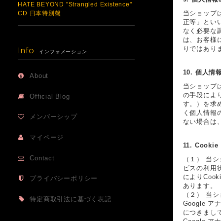
HATE BEYOND "Strangled Existence"
当ショップ
CD 日本特別盤
正等」とい
なく必要な
は、お客様
Info
りではあり
インフォメーション
10. 個人
About
当ショップ
の手段によ
Official Blog
す。）を求
く個人情報
メンバーシップ
ない場合は
マイページ
11. Co
Contact
（１） 当
ビスの利用
によりCoo
プライバシーポリシー
あります。
（２） 当シ
特定商取引法に基づく表記
Google
につきまし