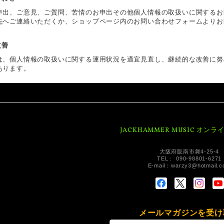
申出、ご意見、ご質問、苦情のお申出その他個人情報の取扱いに関するお
先へご連絡いただくか、ショップページ内のお問い合わせフォームよりお
改善
は、個人情報の取扱いに関する運用状況を適宜見直し、継続的な改善に努
あります。
JACKHAMMER MUSIC オン
大阪府阪南市舞4-25-4
TEL： 090-98801-6271
E-mail：
warzy3@hotmail.
メールマガジンを受け