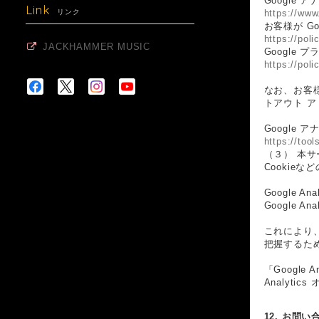
Google 
Link
リンク
https://www
お客様が G
https://pol
JACKHAMMER MUSIC
Google
https://pol
なお、お客様
トアウト 
Google
https://too
（３） 本サ
Cookie
Google A
Google
これにより、
把握するた
「Googl
Analyt
12. お問い