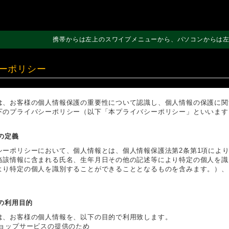
携帯からは左上のスワイプメニューから、パソコンからは
ーポリシー
は、お客様の個人情報保護の重要性について認識し、個人情報の保護に関
下のプライバシーポリシー（以下「本プライバシーポリシー」といいます
報の定義
シーポリシーにおいて、個人情報とは、個人情報保護法第2条第1項によ
当該情報に含まれる氏名、生年月日その他の記述等により特定の個人を識
より特定の個人を識別することができることとなるものを含みます。）、
報の利用目的
は、お客様の個人情報を、以下の目的で利用致します。
ショップサービスの提供のため