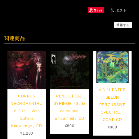
Save
通報する
関連商品
V.A『L'ENFER
CORPUS
PENCIL LEAD
SELON
NECROMANTHU
SYRINGE『Suffo
PERCUSSIVE
M『He .​.​. Who
cated and
SPECTRE』
Suffers
Embalmed』CD
COMP-CD
Knowledge』CD
¥800
¥800
¥1,200