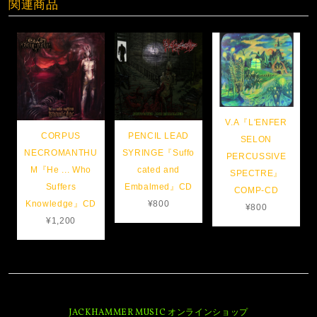
関連商品
V.A『L'ENFER
CORPUS
PENCIL LEAD
SELON
NECROMANTHU
SYRINGE『Suffo
PERCUSSIVE
M『He .​.​. Who
cated and
SPECTRE』
Suffers
Embalmed』CD
COMP-CD
Knowledge』CD
¥800
¥800
¥1,200
JACKHAMMER MUSIC オンラインショップ